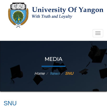
Togg
navig
MEDIA
Home
News
SNU
⁄
⁄
SNU