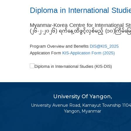
Diploma in International Studi
Myanmar-Korea Centre for International Studie
(၂၆-၂-၂၀၂၆) ရက်နေ့ထိဖွင့်လှစ်မည့် (၁၀)ကြိမ်မ
Program Overview and Benefits
DIS@KIS_2025
Application Form
KIS-Application Form (2025)
University Of Yangon,
University Avenue Road, Kamayut Township 1104
Yangon, Myanmar