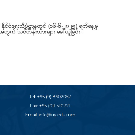
ိုင်ငံရေးသိပ္ပံဌာနတွင် (၁၆-၆-၂၀၂၅) ရက်နေ့မှ
အတွက် သင်တန်းသားများ ခေါ်ယူခြင်း။
Tel:
+95 (9) 8602057
Fax: +95 (0)1 510721
Email:
info@uy.edu.mm