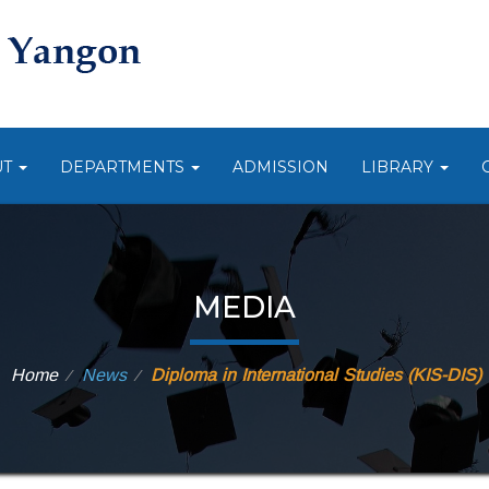
UT
DEPARTMENTS
ADMISSION
LIBRARY
MEDIA
Home
News
Diploma in International Studies (KIS-DIS)
⁄
⁄