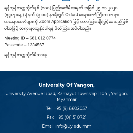
ရန်ကုန်တက္ကသိုလ်နှစ် (၁၀၀) ပြည့်အထိမ်းအမှတ် အဖြစ် ၂၅-၁၁-၂၀၂၀
(ဗုဒ္ဓဟူးနေ့) နံနက် (၉:၀၀) နာရီတွင် Oxford ဆရာတော်ကြီးက တရား
ဒေသနာတော်များကို Zoom Application ဖြင့် ဟောကြားချီးမြှင့်ပေးမည်ဖြစ်
ပါသဖြင့် တရားနာယူနိုင်ပါရန် ဖိတ်ကြားအပ်ပါသည်။
Meeting ID – 681 612 0774
Passcode – 1234567
ရန်ကုန်တက္ကသိုလ်မိသားစု
University Of Yangon,
University Avenue Road, Kamayut Township 11041, Yangon,
Myanmar
Tel:
+95 (9) 8602057
Fax: +95 (0)1 510721
Email:
info@uy.edu.mm