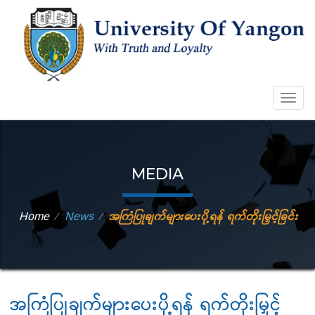
Togg
navig
MEDIA
Home
News
အကြံပြုချက်များပေးပို့ရန် ရက်တိုးမြှင့်ခြင်း
⁄
⁄
အကြံပြုချက်များပေးပို့ရန် ရက်တိုးမြှင့်