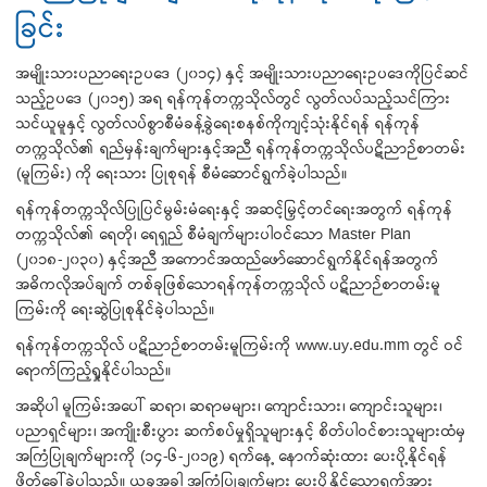
ခြင်း
အမျိုးသားပညာရေးဥပဒေ (၂၀၁၄) နှင့် အမျိုးသားပညာရေးဥပဒေကိုပြင်ဆင်
သည့်ဥပဒေ (၂၀၁၅) အရ ရန်ကုန်တက္ကသိုလ်တွင် လွတ်လပ်သည့်သင်ကြား
သင်ယူမူနှင့် လွတ်လပ်စွာစီမံခန့်ခွဲရေးစနစ်ကိုကျင့်သုံးနိုင်ရန် ရန်ကုန်
တက္ကသိုလ်၏ ရည်မှန်းချက်များနှင့်အညီ ရန်ကုန်တက္ကသိုလ်ပဋိညာဉ်စာတမ်း
(မူကြမ်း) ကို ရေးသား ပြုစုရန် စီမံဆောင်ရွက်ခဲ့ပါသည်။
ရန်ကုန်တက္ကသိုလ်ပြုပြင်မွမ်းမံရေးနှင့် အဆင့်မြှင့်တင်ရေးအတွက် ရန်ကုန်
တက္ကသိုလ်၏ ရေတို၊ ရေရှည် စီမံချက်များပါဝင်သော Master Plan
(၂၀၁၈-၂၀၃၀) နှင့်အညီ အကောင်အထည်ဖော်ဆောင်ရွက်နိုင်ရန်အတွက်
အဓိကလိုအပ်ချက် တစ်ခုဖြစ်သောရန်ကုန်တက္ကသိုလ် ပဋိညာဉ်စာတမ်းမူ
ကြမ်းကို ရေးဆွဲပြုစုနိုင်ခဲ့ပါသည်။
ရန်ကုန်တက္ကသိုလ် ပဋိညာဉ်စာတမ်းမူကြမ်းကို www.uy.edu.mm တွင် ဝင်
ရောက်ကြည့်ရှု့နိုင်ပါသည်။
အဆိုပါ မူကြမ်းအပေါ် ဆရာ၊ ဆရာမများ၊ ကျောင်းသား၊ ကျောင်းသူများ၊
ပညာရှင်များ၊ အကျိုးစီးပွား ဆက်စပ်မှုရှိသူများနှင့် စိတ်ပါဝင်စားသူများထံမှ
အကြံပြုချက်များကို (၁၄-၆-၂၀၁၉) ရက်နေ့ နောက်ဆုံးထား ပေးပို့နိုင်ရန်
ဖိတ်ခေါ်ခဲ့ပါသည်။ ယခုအခါ အကြံပြုချက်များ ပေးပို့နိုင်သောရက်အား