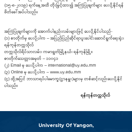
(၁၅-၈-၂၀၁၉) ရက်နေ့အထိ တိုးမြှင့်ထား၍ အကြံပြုချက်များ ပေးပို့နိုင်ရန်
ဖိတ်ခေါ်အပ်ပါသည်။
အကြံပြုချက်များကို အောက်ပါနည်းလမ်းများဖြင့် ပေးပို့နိုင်ပါသည်-
(၁) စာတိုက်မှ ပေးပို့ပါက – အပြည်ပြည်ဆိုင်ရာပူးပေါင်းဆောင်ရွက်ရေးရုံး၊
ရန်ကုန်တက္ကသိုလ်
တက္ကသိုလ်ရိပ်သာလမ်း၊ ကမာရွတ်မြို့နယ်၊ ရန်ကုန်မြို့။
စာတိုက်သေတ္တာအမှတ် – ၁၁၀၄၁
(၂) Email မှ ပေးပို့ပါက – international@uy.edu.mm
(၃) Online မှ ပေးပို့ပါက – www.uy.edu.mm
(၄) ထို့အပြင် ဘာသာရပ်ပါမောက္ခ(ဌာနမှူး)များမှ တစ်ဆင့်လည်းပေးပို့နိုင်
ပါသည်။
ရန်ကုန်တက္ကသိုလ်
University Of Yangon,