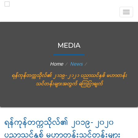
Togg
navig
MEDIA
Home
News
⁄
⁄
ရန်ကုန်တက္ကသိုလ်၏ ၂၀၁၉- ၂၀၂၀ ပညာသင်နှစ် မဟာတန်း
သင်တန်းများအတွက် ကြေငြာချက်
ရန်ကုန်တက္ကသိုလ်၏ ၂၀၁၉- ၂၀၂၀
ပညာသင်နှစ် မဟာတန်းသင်တန်းများ