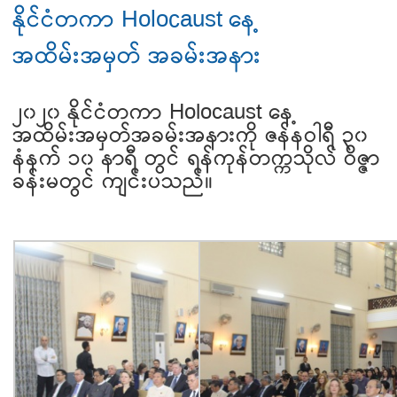
နိုင်ငံတကာ Holocaust နေ့
အထိမ်းအမှတ် အခမ်းအနား
၂၀၂၀ နိုင်ငံတကာ Holocaust နေ့
အထိမ်းအမှတ်အခမ်းအနားကို ဇန်နဝါရီ ၃၀
နံနက် ၁၀ နာရီ တွင် ရန်ကုန်တက္ကသိုလ် ဝိဇ္ဇာ
ခန်းမတွင် ကျင်းပသည်။