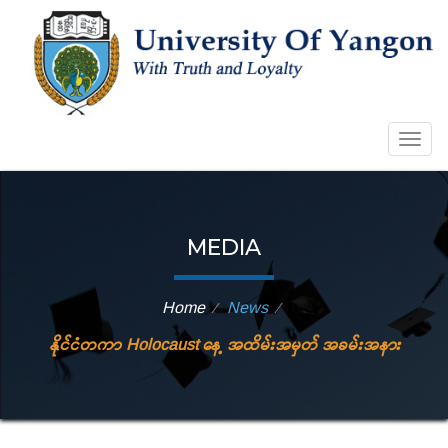
Togg
navig
MEDIA
Home
News
⁄
⁄
နိုင်ငံတကာ Holocaust နေ့ အထိမ်းအမှတ် အခမ်းအနား