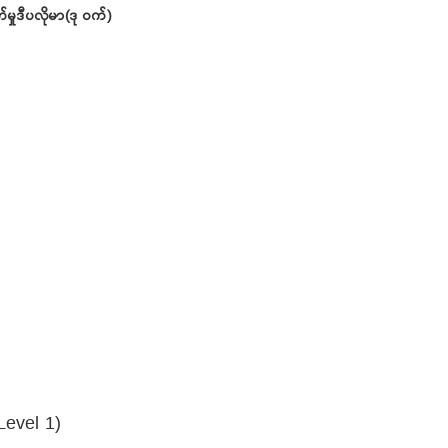
ှုဒီပလိုမာ(ဒု ဝက်)
Level 1)