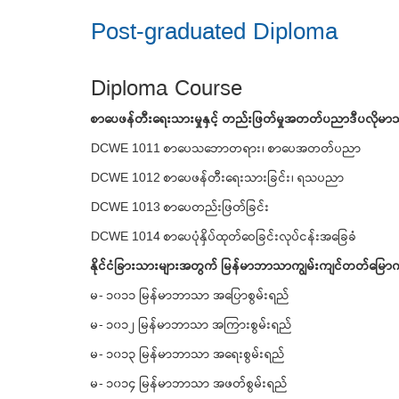
Post-graduated Diploma
Diploma Course
စာပေဖန်တီးရေးသားမှုနှင့် တည်းဖြတ်မှုအတတ်ပညာဒီပလိုမာ
DCWE 1011 စာပေသဘောတရား၊ စာပေအတတ်ပညာ
DCWE 1012 စာပေဖန်တီးရေးသားခြင်း၊ ရသပညာ
DCWE 1013 စာပေတည်းဖြတ်ခြင်း
DCWE 1014 စာပေပုံနှိပ်ထုတ်ဝေခြင်းလုပ်ငန်းအခြေခံ
နိုင်ငံခြားသားများအတွက် မြန်မာဘာသာကျွမ်းကျင်တတ်မြောက်
မ- ၁၀၁၁ မြန်မာဘာသာ အပြောစွမ်းရည်
မ- ၁၀၁၂ မြန်မာဘာသာ အကြားစွမ်းရည်
မ- ၁၀၁၃ မြန်မာဘာသာ အရေးစွမ်းရည်
မ- ၁၀၁၄ မြန်မာဘာသာ အဖတ်စွမ်းရည်