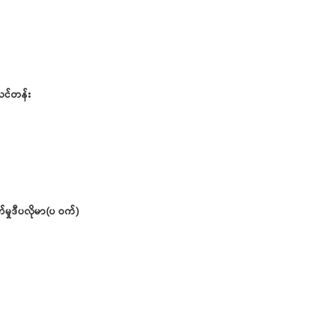
သင်တန်း
မှုဒီပလိုမာ(ပ ဝက်)