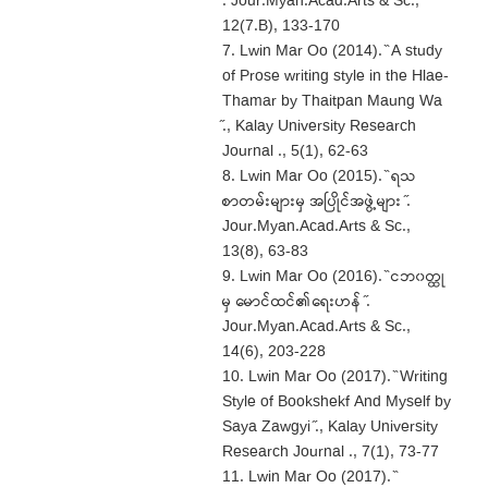
̋. Jour.Myan.Acad.Arts & Sc.,
12(7.B), 133-170
7. Lwin Mar Oo (2014). ̏ A study
of Prose writing style in the Hlae-
Thamar by Thaitpan Maung Wa
̋., Kalay University Research
Journal ., 5(1), 62-63
8. Lwin Mar Oo (2015). ̏ ရသ
စာတမ်းများမှ အပြိုင်အဖွဲ့များ ̋.
Jour.Myan.Acad.Arts & Sc.,
13(8), 63-83
9. Lwin Mar Oo (2016). ̏ ငဘ၀တ္ထု
မှ မောင်ထင်၏ရေးဟန် ̋.
Jour.Myan.Acad.Arts & Sc.,
14(6), 203-228
10. Lwin Mar Oo (2017). ̏ Writing
Style of Bookshekf And Myself by
Saya Zawgyi ̋., Kalay University
Research Journal ., 7(1), 73-77
11. Lwin Mar Oo (2017). ̏