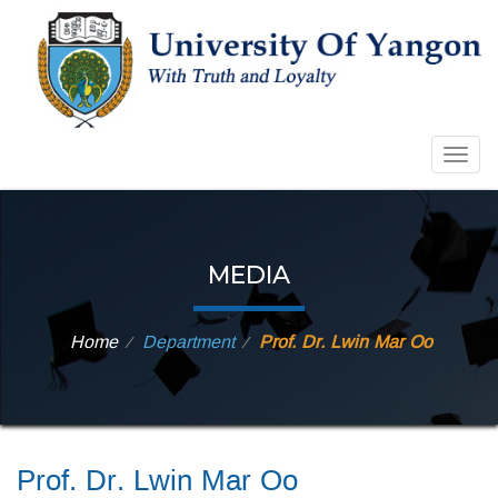
Togg
navig
MEDIA
Home
Department
Prof. Dr. Lwin Mar Oo
⁄
⁄
Prof. Dr. Lwin Mar Oo