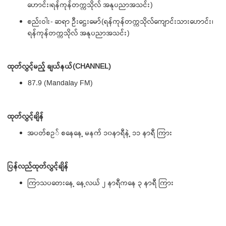
ဟောင်း၊ရန်ကုန်တက္ကသိုလ် အနုပညာအသင်း)
စည်းဝါး- ဆရာ ဦးဌေးမော်(ရန်ကုန်တက္ကသိုလ်ကျောင်းသားဟောင်း၊
ရန်ကုန်တက္ကသိုလ် အနုပညာအသင်း)
ထုတ်လွှင့်မည့် ချယ်နယ်(CHANNEL)
87.9 (Mandalay FM)
ထုတ်လွှင့်ချိန်
အပတ်စဥ် စနေနေ့ မနက် ၁၀နာရီနဲ့ ၁၁ နာရီ ကြား
ပြန်လည်ထုတ်လွှင့်ချိန်
ကြာသပတေးနေ့ နေ့လယ် ၂ နာရီကနေ ၃ နာရီ ကြား