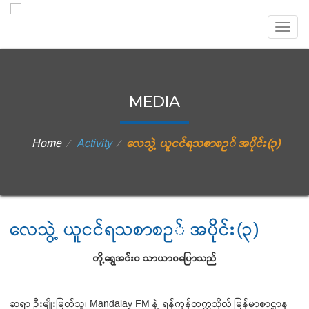
Togg
navig
MEDIA
Home
Activity
လေသွဲ့ ယူငင်ရသစာစဥ် အပိုင်း(၃)
⁄
⁄
လေသွဲ့ ယူငင်ရသစာစဥ် အပိုင်း(၃)
တို့ရွှေအင်းဝ သာယာဝပြောသည်
ဆရာ ဦးမျိုးမြတ်သူ၊ Mandalay FM နဲ့ ရန်ကုန်တက္ကသိုလ် မြန်မာစာဌာန