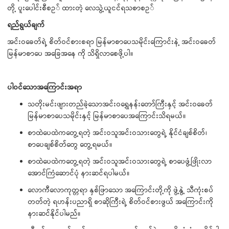
တို့ ပူးပေါင်းစီစဥ် ထားတဲ့ လေသွဲ့ယူငင်ရသစာစဥ်
ရည်ရွယ်ချက်
အင်းဝခေတ်ရဲ့ စိတ်ဝင်စားစရာ မြန်မာစာပေသမိုင်းကြောင်းနဲ့ အင်းဝခေတ်
မြန်မာစာပေ အခြေအနေ ကို သိရှိလာစေဖို့ပါ။
ပါဝင်သောအကြောင်းအရာ
သတိုးမင်းဖျားတည်ခဲ့သောအင်းဝရွှေနန်းတော်ကြီးနှင့် အင်းဝခေတ်
မြန်မာစာပေသမိုင်းနှင့် မြန်မာစာပေအကြောင်းသိရမယ်။
စာထဲပေထဲကတွေ့ရတဲ့ အင်းဝသူအင်းဝသားတွေရဲ့ နိုင်ငံချစ်စိတ်၊
စာပေချစ်စိတ်တွေ တွေ့ရမယ်။
စာထဲပေထဲကတွေ့ရတဲ့ အင်းဝသူအင်းဝသားတွေရဲ့ စာပေဖွံ့ဖြိုးလာ
အောင်ကြံဆောင်ပုံ နားဆင်ရပါမယ်။
လောကီလောကုတ္တရာ နှစ်ဖြာသော အကြောင်းတို့ကို ဖွဲ့နွဲ့ သီကုံးစပ်
တတ်တဲ့ ရဟန်းပညာရှိ စာဆိုကြီးရဲ့ စိတ်ဝင်စားဖွယ် အကြောင်းကို
နားဆင်နိုင်ပါမည်။