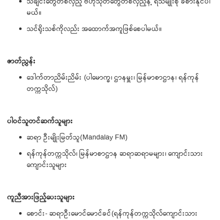
သီချင်းတွေတစ်လှည့် ဗဟုသုတတွေတစ်လှည့်နဲ့ ရသမျိုးစုံ ခံစားနိုင်ပါ
မယ်။
သင်ရိုးသစ်ကိုလည်း အထောက်အကူဖြစ်စေပါမယ်။
ဇာတ်ညွှန်း
ဒေါက်တာညိမ်းညိမ်း (ပါမောက္ခ၊ ဌာနမှူး၊ မြန်မာစာဌာန၊ ရန်ကုန်
တက္ကသိုလ်)
ပါဝင်သူတင်ဆက်သူများ
ဆရာ ဦးမျိုးမြတ်သူ(Mandalay FM)
ရန်ကုန်တက္ကသိုလ်၊ မြန်မာစာဌာန ဆရာဆရာမများ၊ ကျောင်းသား
ကျောင်းသူများ
ကူညီအားဖြည့်ပေးသူများ
စောင်း- ဆရာဦးမောင်မောင်ခင်(ရန်ကုန်တက္ကသိုလ်ကျောင်းသား