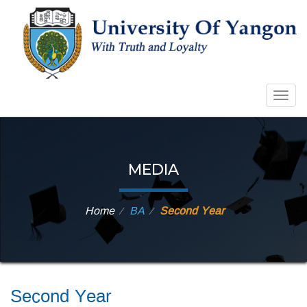
Togg
navig
MEDIA
Home
BA
Second Year
⁄
⁄
Second Year