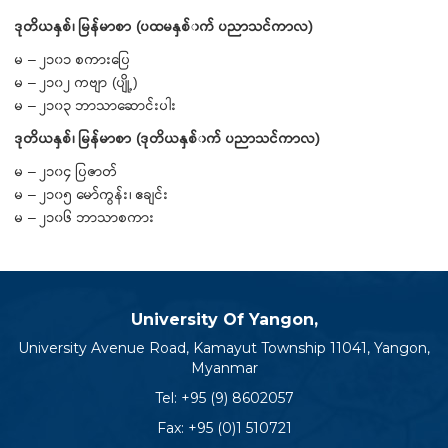
ဒုတိယနှစ်၊ မြန်မာစာ (ပထမနှစ်၀က် ပညာသင်ကာလ)
မ – ၂၁၀၁ စကားပြေ
မ – ၂၁၀၂ ကဗျာ (ပျို့)
မ – ၂၁၀၃ ဘာသာဆောင်းပါး
ဒုတိယနှစ်၊ မြန်မာစာ (ဒုတိယနှစ်၀က် ပညာသင်ကာလ)
မ – ၂၁၀၄ ပြဇာတ်
မ – ၂၁၀၅ မော်ကွန်း၊ ဧချင်း
မ – ၂၁၀၆ ဘာသာစကား
University Of Yangon,
University Avenue Road, Kamayut Township 11041, Yangon,
Myanmar
Tel:
+95 (9) 8602057
Fax: +95 (0)1 510721