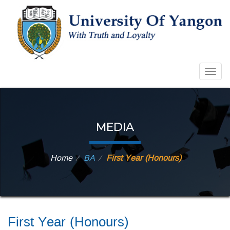
Togg
navig
MEDIA
Home
BA
First Year (Honours)
⁄
⁄
First Year (Honours)