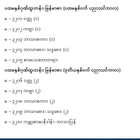
ပထမနှစ်ဂုဏ်ထူးတန်း၊ မြန်မာစာ (ပထမနှစ်ဝက် ပညာသင်ကာလ)
မ – ၃၂၀၁ ဝတ္တု (၁)
မ – ၃၂၀၂ ကဗျာ (၁)
မ – ၃၂၀၃ ဘာသာစကား (၁)
မ – ၃၂၀၄ ဘာသာဗေဒ၊ သဒ္ဒဗေဒ (၁)
မ – ၃၂၀၅ စာပေသဘောတရား
ပထမနှစ်ဂုဏ်ထူးတန်း၊ မြန်မာစာ (ဒုတိယနှစ်ဝက် ပညာသင်ကာလ)
မ – ၃၂၀၆ ဝတ္တု (၂)
မ – ၃၂၀၇ ကဗျာ (၂)
မ – ၃၂၀၈ ဘာသာစကား (၂)
မ – ၃၂၀၉ ဘာသာဗေဒ၊ သဒ္ဒဗေဒ (၂)
မ – ၃၂၁၀ ကမ္ဘာ့စာပေနိဒါန်း၊ ဘာသာပြန်